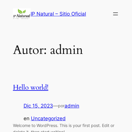
Saltar
al
IP Natural – Sitio Oficial
contenido
Autor:
admin
Hello world!
Dic 15, 2023
—
admin
por
en
Uncategorized
Welcome to WordPress. This is your first post. Edit or
delete it, then start writing!